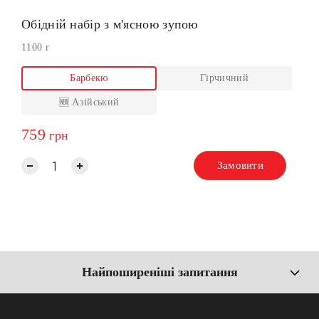
Обідній набір з м'ясною зупою
1100 г
Барбекю
Гірчичний
🆕 Азійський
759
грн
Замовити
Найпоширеніші запитання