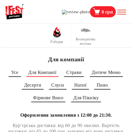
0
грн
Кооператива
Реберня
молока
Для компанії
Усе
Для Компанії
Страви
Дитяче Меню
Десерти
Соуси
Напої
Пиво
Фірмове Вино
Для Пікніку
Оформлення замовлення з 12:00 до 21:30.
Кур’єрська доставка: від 60 до 90 хвилин. Вартість
доставки: від 65 до 100 грн, залежно від зони доставки.