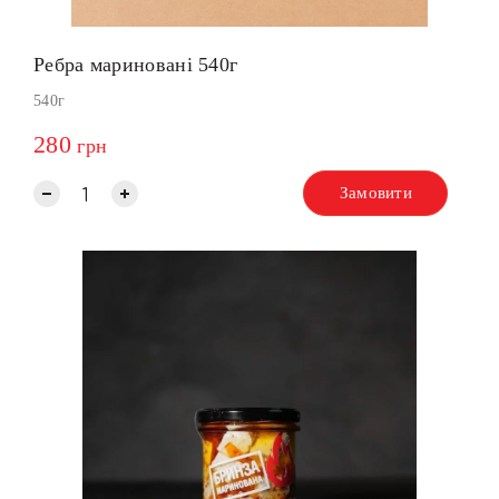
Ребра мариновані 540г
540г
280
грн
Замовити