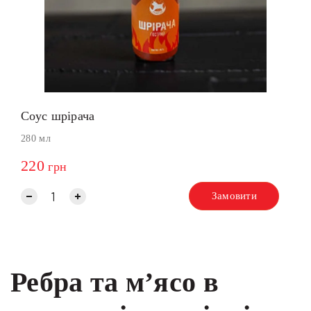
Соус шрірача
280 мл
220
грн
Замовити
Ребра та м’ясо в