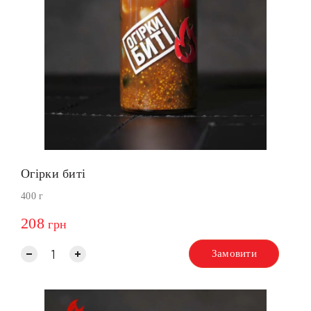
Огірки биті
400 г
208
грн
Замовити