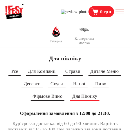
0
грн
Кооператива
Реберня
молока
Для пікніку
Усе
Для Компанії
Страви
Дитяче Меню
Десерти
Соуси
Напої
Пиво
Фірмове Вино
Для Пікніку
Оформлення замовлення з 12:00 до 21:30.
Кур’єрська доставка: від 60 до 90 хвилин. Вартість
доставки: від 65 до 100 грн, залежно від зони доставки.