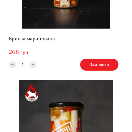
Бринза маринована
268
грн
Замовити