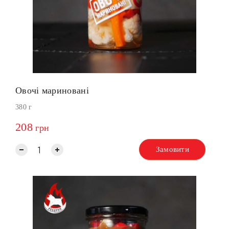
Овочі мариновані
380 г
208
грн
Замовити