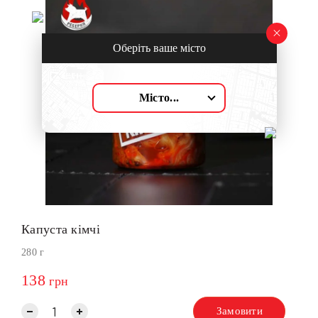
Оберіть ваше місто
Місто...
Капуста кімчі
280 г
138
грн
Замовити