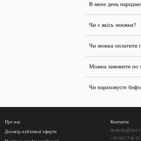
В мене день народже
Чи є якісь знижки?
Чи можна оплатити 
Можна замовити по 
Чи нараховуєте боф
Про нас
Контакти
dostavka@fest.l
Договір публічної оферти
+38 067 736 83