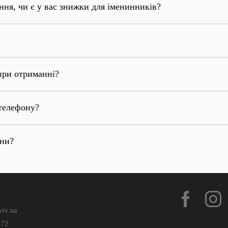
ння, чи є у вас знижки для іменинників?
при отриманні?
телефону?
они?
viv.ua
 72