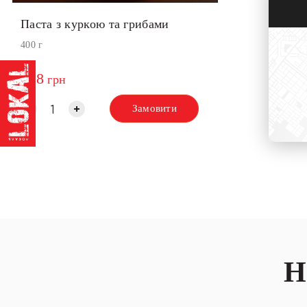
Паста з куркою та грибами
400 г
308
грн
Замовити
Н