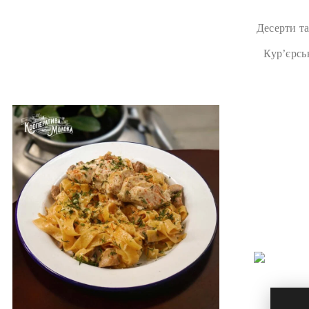
Десерти та
Курʼєрсь