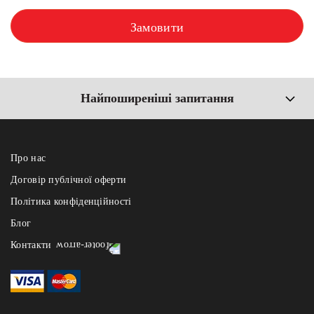
Замовити
Найпоширеніші запитання
Про нас
Договір публічної оферти
Політика конфіденційності
Блог
Контакти
dostavka@fest.lviv.ua
+38 067 736 83 72
номер активний лише в робочі години -