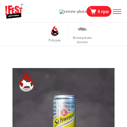
0
грн
Кооператива
Реберня
молока