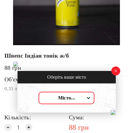
Швепс Індіан тонік ж/б
88
грн
Оберіть ваше місто
Об'єм:
0,33 л
Місто...
Кількість:
Сума:
88
грн