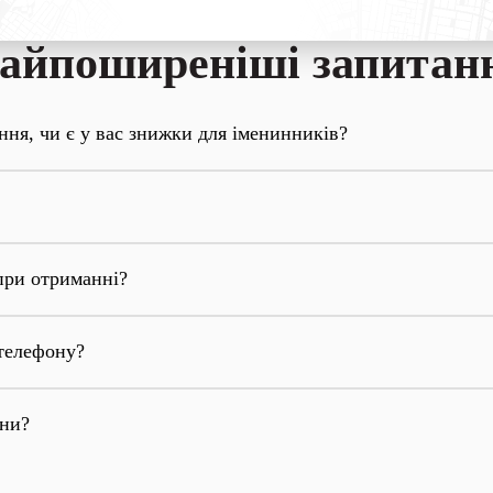
айпоширеніші запитан
ння, чи є у вас знижки для іменинників?
при отриманні?
телефону?
они?