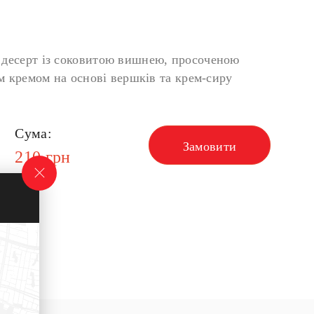
десерт із соковитою вишнею, просоченою
им кремом на основі вершків та крем-сиру
Сума:
Замовити
210
грн