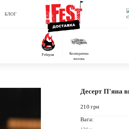
БЛОГ
Кооператива
Реберня
молока
Десерт П'яна 
210
грн
Вага: