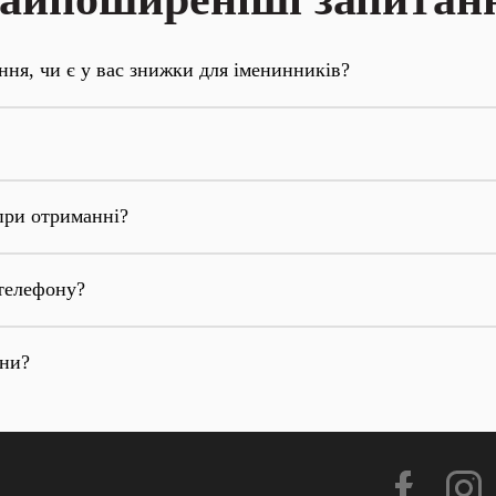
ння, чи є у вас знижки для іменинників?
при отриманні?
телефону?
они?