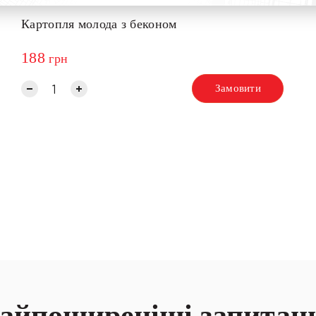
Картопля молода з беконом
188
грн
Замовити
айпоширеніші запитан