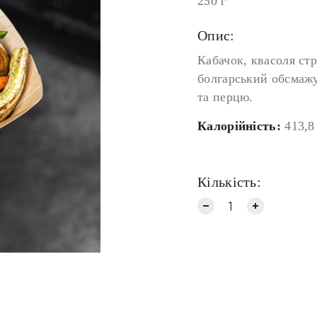
250 г
Опис:
Кабачок, квасоля стр
болгарський обсмажує
та перцю.
Калорійність:
413,8
Кількість: