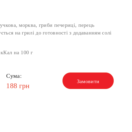
учкова, морква, гриби печериці, перець
ться на грилі до готовності з додаванням солі
 кКал на 100 г
Сума:
Замовити
188
грн