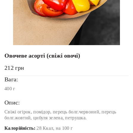
Овочеве асорті (свіжі овочі)
212
грн
Вага:
400 г
Опис:
Свіжі огірок, помідор, перець болг.червоний, перець
болг.жовтий, цибуля зелена, петрушка.
Калорійність:
28 Ккал, на 100 г