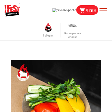
0
грн
Кооператива
Реберня
молока