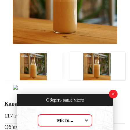
Оберіть ваше місто
Кава лате
117
грн
Місто...
Об'єм: