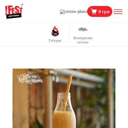
0
грн
Кооператива
Реберня
молока