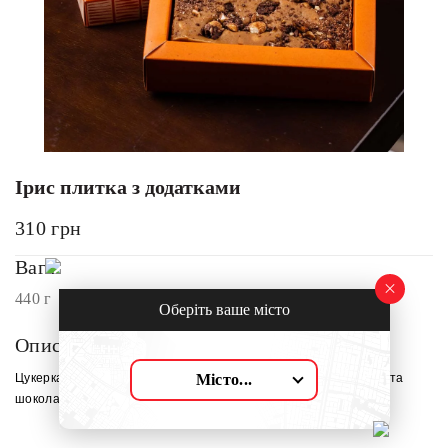
Ірис плитка з додатками
310
грн
Вага:
440 г
Оберіть ваше місто
Опис:
Місто...
Цукерка, що нагадує дитинство!Приємно вершкова, з горіхами та
шоколадним печивом