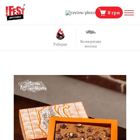
0
грн
Кооператива
Реберня
молока