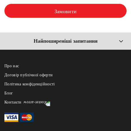
Замовити
Найпоширеніші запитання
Про нас
Договір публічної оферти
Політика конфіденційності
Блог
Контакти
dostavka@fest.lviv.ua
+38 067 736 83 72
номер активний лише в робочі години -