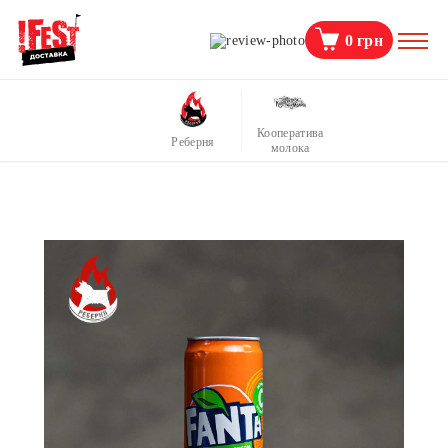
0
грн
Кооператива
Реберня
молока