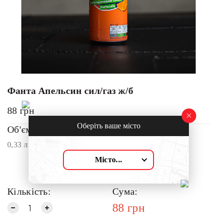
Фанта Апельсин сил/газ ж/б
88
грн
Оберіть ваше місто
Об'єм:
0,33 л
Місто...
Кількість:
Сума:
88
грн